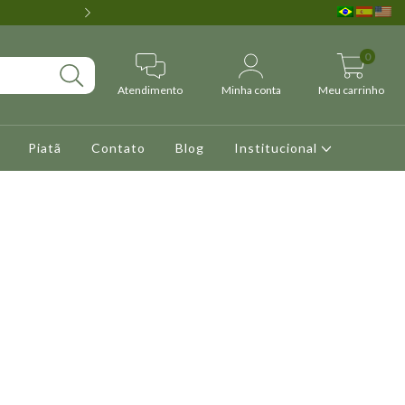
5% de deconto no pagamento via P
0
Atendimento
Minha conta
Meu carrinho
Piatã
Contato
Blog
Institucional