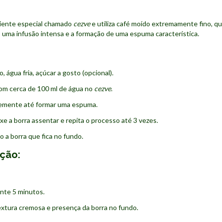
piente especial chamado
cezve
e utiliza café moído extremamente fino, q
 uma infusão intensa e a formação de uma espuma característica.
, água fria, açúcar a gosto (opcional).
com cerca de 100 ml de água no
cezve
.
vemente até formar uma espuma.
xe a borra assentar e repita o processo até 3 vezes.
o a borra que fica no fundo.
ação:
te 5 minutos.
xtura cremosa e presença da borra no fundo.