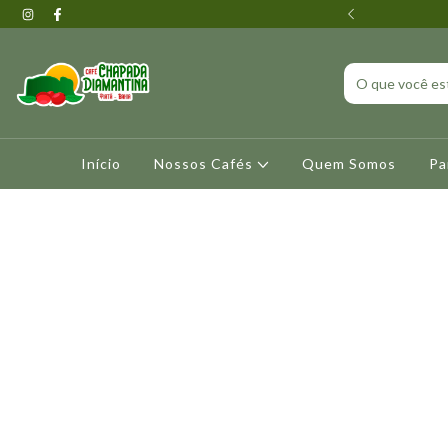
mento via PIX, em todos produtos.
Início
Nossos Cafés
Quem Somos
Pa