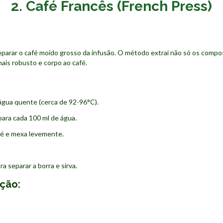
2. Café Francês (French Press)
parar o café moído grosso da infusão. O método extrai não só os compo
mais robusto e corpo ao café.
água quente (cerca de 92-96°C).
para cada 100 ml de água.
fé e mexa levemente.
 separar a borra e sirva.
ação: